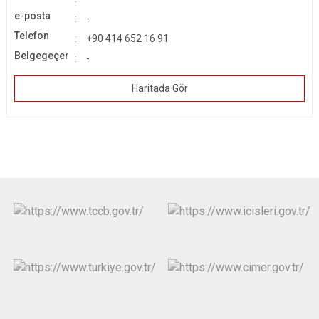
e-posta
-
Telefon
+90 414 652 16 91
Belgegeçer
-
Haritada Gör