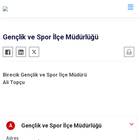
Şanlıurfa
Gençlik ve Spor İlçe Müdürlüğü
Akçakale
Siverek
Birecik
Suruç
Bozova
Viranşehir
Birecik Gençlik ve Spor İlçe Müdürü
Ceylanpınar
Haliliye
Ali Topçu
Halfeti
Eyyübiye
Harran
Karaköprü
Hilvan
Gençlik ve Spor İlçe Müdürlüğü
A
Adres
-