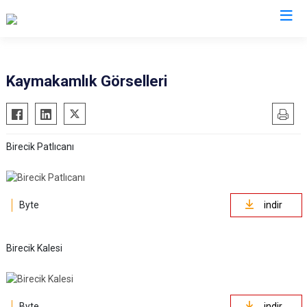
Şanlıurfa
Kaymakamlık Görselleri
Akçakale
Siverek
Birecik
Suruç
Birecik Patlıcanı
Bozova
Viranşehir
Ceylanpınar
Haliliye
Halfeti
Eyyübiye
Byte
indir
Harran
Karaköprü
Hilvan
Birecik Kalesi
Byte
indir