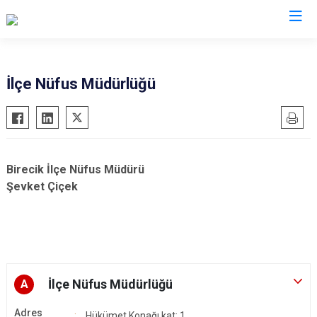
Şanlıurfa
İlçe Nüfus Müdürlüğü
Akçakale
Siverek
Birecik
Suruç
Bozova
Viranşehir
Birecik İlçe Nüfus Müdürü
Ceylanpınar
Haliliye
Şevket Çiçek
Halfeti
Eyyübiye
Harran
Karaköprü
Hilvan
İlçe Nüfus Müdürlüğü
A
Adres
Hükümet Konağı kat: 1