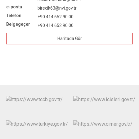
e-posta
birecik63@nvi.gov.tr
Telefon
+90 414 652 90 00
Belgegeçer
+90 414 652 90 00
Haritada Gör