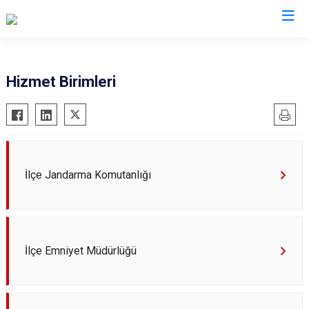
Şanlıurfa
Hizmet Birimleri
Akçakale
Siverek
Birecik
Suruç
Bozova
Viranşehir
Ceylanpınar
Haliliye
İlçe Jandarma Komutanlığı
Halfeti
Eyyübiye
Harran
Karaköprü
Hilvan
İlçe Emniyet Müdürlüğü