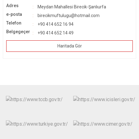
Adres
Meydan Mahallesi Birecik-Şanlıurfa
e-posta
birecikmuftulugu@hotmail.com
Telefon
+90 414 652 16 94
Belgegeçer
+90 414 652 14 49
Haritada Gör