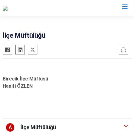
Şanlıurfa
İlçe Müftülüğü
Akçakale
Siverek
Birecik
Suruç
Bozova
Viranşehir
Ceylanpınar
Haliliye
Birecik İlçe Müftüsü
Halfeti
Eyyübiye
Hanifi ÖZLEN
Harran
Karaköprü
Hilvan
İlçe Müftülüğü
A