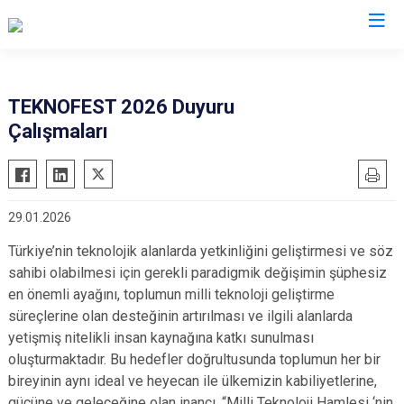
Şanlıurfa
TEKNOFEST 2026 Duyuru
Çalışmaları
Akçakale
Siverek
Birecik
Suruç
Bozova
Viranşehir
29.01.2026
Ceylanpınar
Haliliye
Türkiye’nin teknolojik alanlarda yetkinliğini geliştirmesi ve söz
Halfeti
Eyyübiye
sahibi olabilmesi için gerekli paradigmik değişimin şüphesiz
Harran
Karaköprü
en önemli ayağını, toplumun milli teknoloji geliştirme
Hilvan
süreçlerine olan desteğinin artırılması ve ilgili alanlarda
yetişmiş nitelikli insan kaynağına katkı sunulması
oluşturmaktadır. Bu hedefler doğrultusunda toplumun her bir
bireyinin aynı ideal ve heyecan ile ülkemizin kabiliyetlerine,
gücüne ve geleceğine olan inancı, “Milli Teknoloji Hamlesi ‘nin