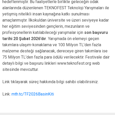
hedeflenmiştir. Bu faaliyetlerle birlikte geleceğin odak
alanlarında düzenlenen TEKNOFEST Teknoloji Yarışmaları ile
yetişmiş nitelikli insan kaynağına katkı sunulması
amaçlanmıştır. İlkokuldan üniversite ve üzeri seviyeye kadar
her eğitim seviyesinden gençlerin, mezunların ve
profesyonellerin katılabileceği yarışmalar için
son başvuru
tarihi 20 Şubat 2026’dır
. Yarışmada ön elemeyi geçen
takımlara ulaşım-konaklama ve 100 Milyon TL’den fazla
malzeme desteği sağlanacak, dereceye giren takımlara ise
75 Milyon TL’den fazla para ödülü verilecektir. Festivale dair
detaylı bilgi ve başvuru linkleri www.teknofest.org web
sitesinde mevcuttur.
Link tıklayarak süreç hakkında bilgi sahibi olabilirsiniz.
Link:
mth.tc/TF2026BasinKiti